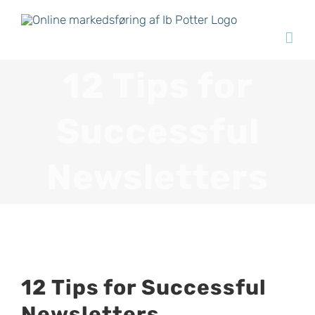
Skip
to
content
12 Tips for
Successful
Newsletters
12 Tips for Successful
Newsletters