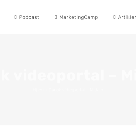
Podcast
MarketingCamp
Artikle
k videoportal – Mi
Hjem
Dansk videoportal – MitKlip