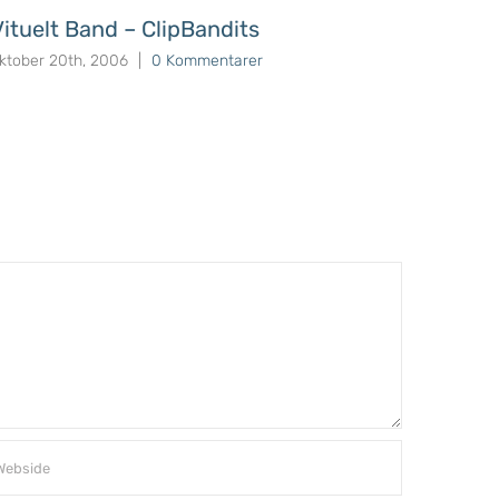
Vituelt Band – ClipBandits
Sony 
ktober 20th, 2006
|
0 Kommentarer
oktober 