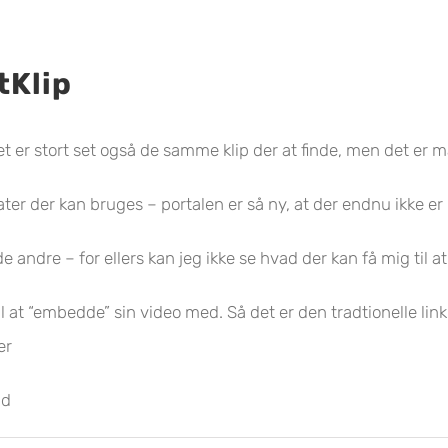
tKlip
et er stort set også de samme klip der at finde, men det er m
mater der kan bruges – portalen er så ny, at der endnu ikke
de andre – for ellers kan jeg ikke se hvad der kan få mig til 
at “embedde” sin video med. Så det er den tradtionelle link –
er
ld