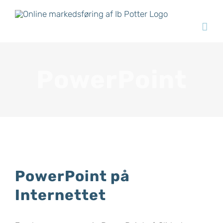
Skip
to
content
PowerPoint
PowerPoint på
Internettet