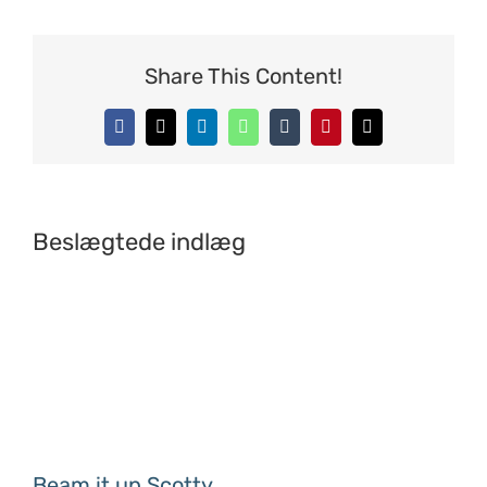
Share This Content!
Facebook
X
LinkedIn
WhatsApp
Tumblr
Pinterest
E-
mail
Beslægtede indlæg
Beam it up Scotty